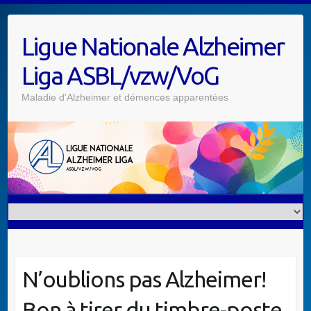
Skip
to
Ligue Nationale Alzheimer
content
Liga ASBL/vzw/VoG
Maladie d'Alzheimer et démences apparentées
N’oublions pas Alzheimer!
Bon à tirer du timbre-poste