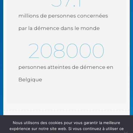
millions de personnes concernées
par la démence dans le monde
208000
personnes atteintes de démence en
Belgique
Nous utilisons des cookies pour vous garantir la meilleure
Copyright © 2026
Ligue Nationale Alzheimer Liga ASBL/vzw/VoG
. Theme by
expérience sur notre site web. Si vous continuez à utiliser ce
Colorlib
Powered by
WordPress