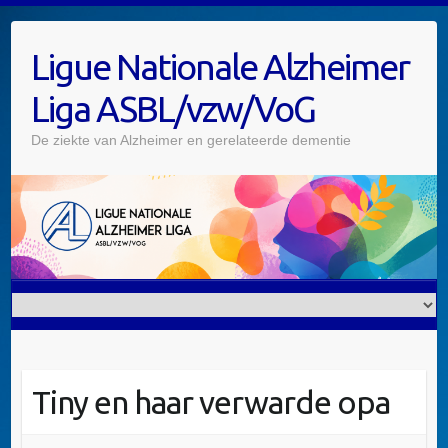
Skip
to
Ligue Nationale Alzheimer
content
Liga ASBL/vzw/VoG
De ziekte van Alzheimer en gerelateerde dementie
Tiny en haar verwarde opa